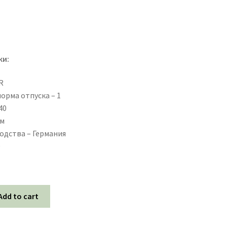
ки:
R
ти
орма отпуска – 1
40
унта
мм
одства – Германия
D
Add to cart
ек