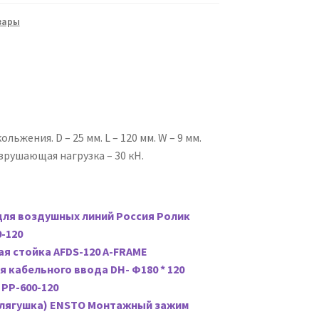
вары
ьжения. D – 25 мм. L – 120 мм. W – 9 мм.
азрушающая нагрузка – 30 кН.
для воздушных линий Россия Ролик
-120
я стойка AFDS-120 A-FRAME
 кабельного ввода DH- Φ180 * 120
РР-600-120
лягушка) ENSTO Монтажный зажим