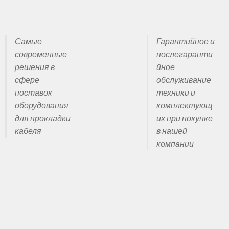
 кабеля
Самые
Гарантийное и
удование по индивидуальному заказу!
Про нас
Производител
современные
послегаранти
решения в
йное
ой прокладки кабеля
сфере
обслуживание
поставок
техники и
и кабеля
оборудования
комплектующ
для прокладки
их при покупке
шной прокладки кабеля
кабеля
в нашей
компании
кабеля
Сервис, гарантии и поддержка
Статьи
Товары
 прокладки кабеля в траншее
Что такое кабельные домкраты?
кладки кабеля
Шпилевые кабельные лебедки