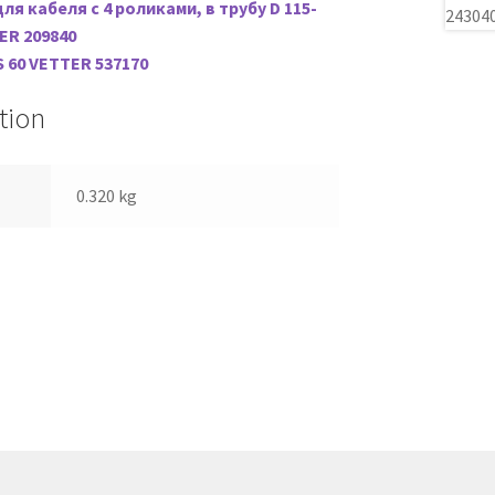
я кабеля с 4 роликами, в трубу D 115-
ER 209840
 60 VETTER 537170
tion
0.320 kg