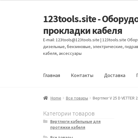
123tools.site - Обор
Перейти
Перейти
к
к
прокладки кабеля
навигации
содержимому
E-mail: 123tools@123tools.site | 123tools.site 
дизельные, бензиновые, электрические, гидра
кабеля, аксессуары
Главная
Контакты
Доставка
Главная
Автономные кабельные лебедки
А
Home
Все товары
Вертлюг V 25 D VETTER 
Вертлюги кабельные для протяжки кабеля
Категории товаров
Вертлюги кабельные для
протяжки кабеля
Гидравлические кабельные траншейные ле
Все товары