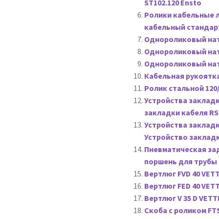
ST102.120 Ensto
птического кабеля ВОК
Оборудование для прокладки кабеля
Ролики кабельные 
кабельный стандар
ле и в траншее
Оборудование для прокладки кабеля ВОЛС
Однороликовый нат
Однороликовый нат
Однороликовый нат
-ВЛ
Кабельная рукоятка 
Ролик стальной 120/
и кабеля от компании 123ТУЛС
Оплата
Устройства закладк
закладки кабеля RS 
нности кабельных роликов
Особенности кабельных толкател
Устройства закладк
Устройство заклад
ывы покупателей
Пневматическая за
поршень для трубы с
х роликов и кабельных чулков
Вертлюг FVD 40 VETT
Вертлюг FED 40 VETT
ом: аспекты, риски и рекомендации
Оформление заказа
Вертлюг V 35 D VETT
Скоба с роликом FTS