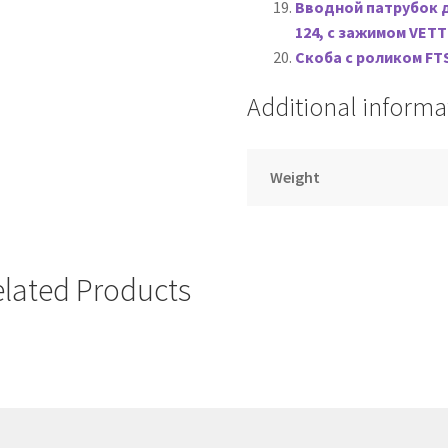
дизельных кабельных лебедок для прокладки кабеля
Вводной патрубок дл
124, с зажимом VETT
адки кабеля
Скоба с роликом FTS
Additional informa
ия для прокладки кабеля
ителя: преимущества и стандарты качества
Weight
адки кабеля
рокладки кабеля
elated Products
адки кабеля
Поставка оборудования для задувки кабеля
беля по индивидуальным заказам
са-лидера для прокладки кабеля