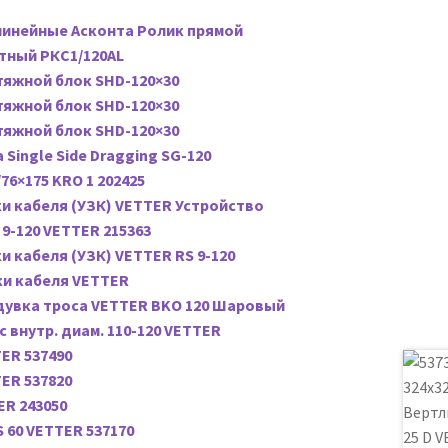
линейные Асконта Ролик прямой
тный РКС1/120AL
яжной блок SHD-120×30
яжной блок SHD-120×30
яжной блок SHD-120×30
Single Side Dragging SG-120
76×175 KRO 1 202425
и кабеля (УЗК) VETTER Устройство
9-120 VETTER 215363
ей
и кабеля (УЗК) VETTER RS 9-120
ки кабеля VETTER
дувка троса VETTER BKO 120 Шаровый
 внутр. диам. 110-120 VETTER
ER 537490
ER 537820
ER 243050
 60 VETTER 537170