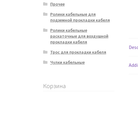
Прочее
Ролики кабельные для
Кабельные лебедки
Кабельные лебедки дл
подземной прокладки кабеля
Ролики кабельные
Кабельные лебедки: эффективные решения
раскаточные для воздушной
прокладки кабеля
Desc
Кабельные ролики для прокладки кабеля в
Трос для прокладки кабеля
Чулки кабельные
Кабельные транспортеры и трейлеры
Каб
Addi
Кабестановые кабельные лебедки
Как куп
Корзина
Лебедки для реновации труб
Лебедки для 
Направления
Обмен и возврат продукции
Оборудование для подводной прокладки к