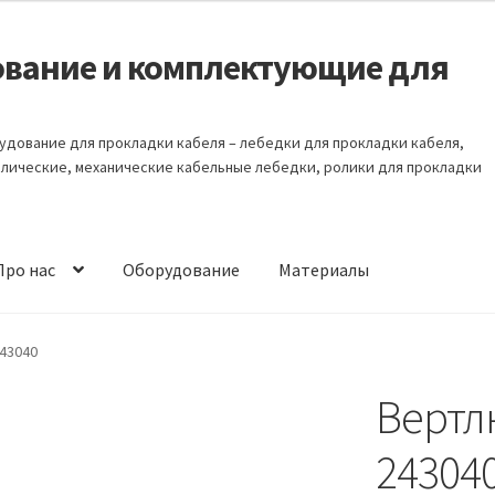
удование и комплектующие для
Оборудование для прокладки кабеля – лебедки для прокладки кабеля,
влические, механические кабельные лебедки, ролики для прокладки
Про нас
Оборудование
Материалы
кции
Бензиновые кабельные лебедки
243040
Вертлю
Гарантия
Гидравлические кабельные толкатели
24304
бедки 10 тонн