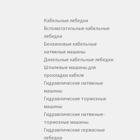
Поставка тормозных машин для прокладки
Кабельные лебедки
Представляем возможность заказать обор
Вспомогательные кабельные
лебедки
Реквизиты
Ролики кабельные для подземн
Бензиновые кабельные
натяжные машины
Ролики кабельные линейные для прокладк
Дизельные кабельные лебедки
Шпилевые машины для
прокладки кабеля
Ролики кабельные раскаточные для возду
Гидравлические натяжные
машины
Ролики кабельные угловые для прокладки 
Гидравлические тормозные
машины
Трос для прокладки кабеля
Трос-лидер для
Гидравлические натяжные-
тормозные машины
Чулки кабельные
Чулки кабельные для про
Гидравлические сервисные
лебедки