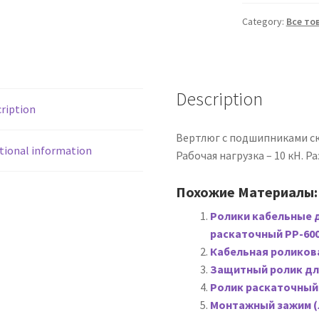
D
VETTER
Category:
Все то
я прокладки кабеля в траншее
243040
quantity
 для прокладки кабеля
Description
ription
 траншее
Кабельные толкатели
Кабельные транспортеры
Вертлюг с подшипниками скол
ельные чулки для прокладки кабеля от поставщика 123Тулс
tional information
Рабочая нагрузка – 10 кН. Р
ить
Контакты
Корзина
Кредит и рассрочка
Похожие Материалы:
Ролики кабельные 
санации труб
Мой аккаунт
Морские кабельные лебедки
раскаточный РР-600
Кабельная роликова
Оборудование для всех видов прокладки кабеля
Защитный ролик для
Ролик раскаточный 
абеля
Монтажный зажим (