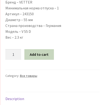
Бренд – VETTER
Минимальная норма отпуска – 1
Артикул – 243150
Диаметр – 55 мм
Страна производства – Германия
Модель – V 55 D
Вес – 2.3 кг
Вертлюг
Add to cart
V
55
D
VETTER
Category:
Все товары
243150
quantity
Description