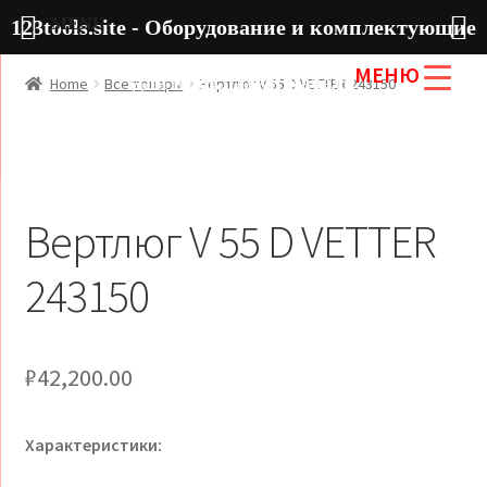
MENU
123tools.site - Оборудование и комплектующие
МЕНЮ
для прокладки кабеля
Home
Все товары
Вертлюг V 55 D VETTER 243150
Вертлюг V 55 D VETTER
243150
₽
42,200.00
Характеристики: