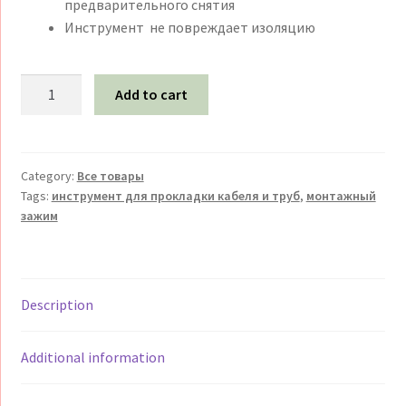
предварительного снятия
Инструмент не повреждает изоляцию
Монтажный
Add to cart
зажим
(лягушка)
ENSTO
Монтажный
Category:
Все товары
Tags:
инструмент для прокладки кабеля и труб
,
монтажный
зажим
зажим
CT102.501
Ensto
quantity
Description
Additional information