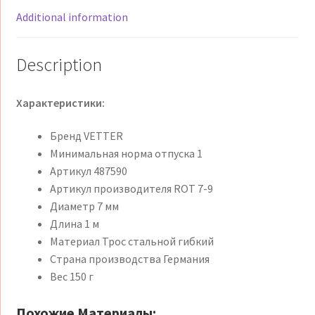
quantity
Additional information
Description
Характеристики:
Бренд VETTER
Минимальная норма отпуска 1
Артикул 487590
Артикул производителя ROT 7-9
Диаметр 7 мм
Длина 1 м
Материал Трос стальной гибкий
Страна производства Германия
Вес 150 г
Похожие Материалы: