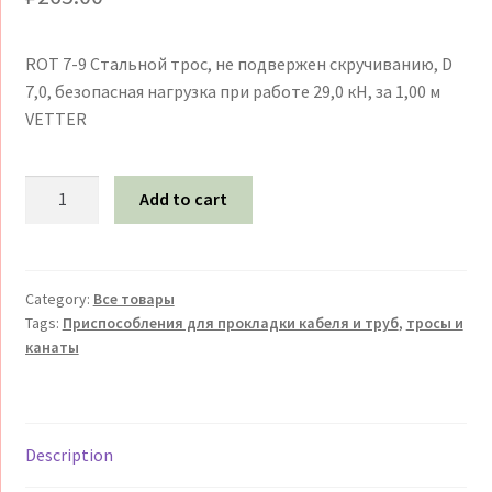
ROT 7-9 Стальной трос, не подвержен скручиванию, D
7,0, безопасная нагрузка при работе 29,0 кН, за 1,00 м
VETTER
Тросы
Add to cart
и
канаты
VETTER
ROT
Category:
Все товары
Tags:
Приспособления для прокладки кабеля и труб
,
тросы и
7-
канаты
9
Стальной
трос
d
Description
7мм
VETTER