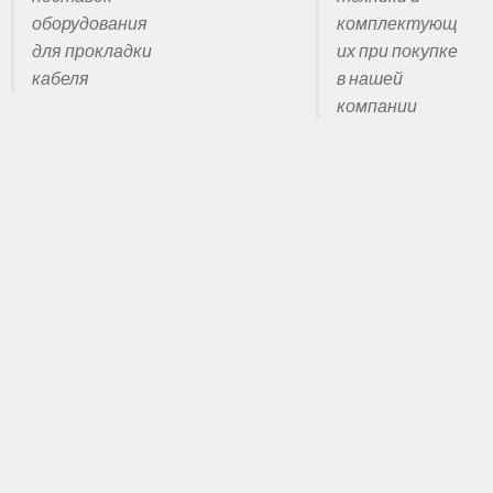
ические тяговые лебедки
оборудования
комплектующ
для прокладки
их при покупке
кабеля
в нашей
компании