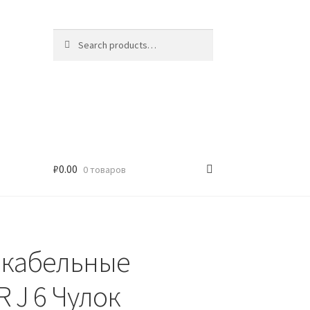
Search
Search
for:
₽
0.00
0 товаров
 кабельные
 J 6 Чулок