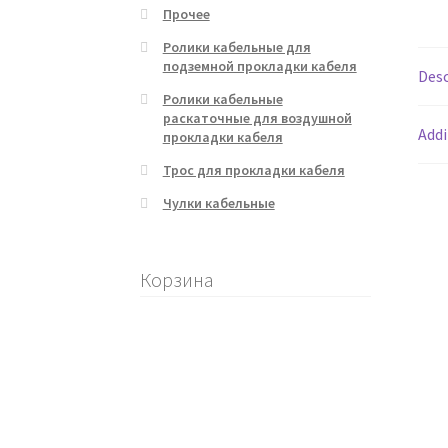
Прочее
Ролики кабельные для
Кабельные лебедки
Кабельные лебедки дл
подземной прокладки кабеля
Desc
Ролики кабельные
Кабельные лебедки: эффективные решения
раскаточные для воздушной
Addi
прокладки кабеля
Кабельные ролики для прокладки кабеля в
Трос для прокладки кабеля
Чулки кабельные
Кабельные транспортеры и трейлеры
Каб
Кабестановые кабельные лебедки
Как куп
Корзина
Лебедки для реновации труб
Лебедки для 
Направления
Обмен и возврат продукции
Оборудование для подводной прокладки к