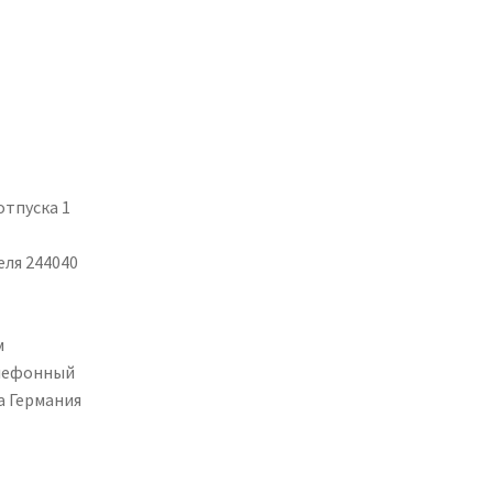
тпуска 1
ля 244040
м
елефонный
а Германия