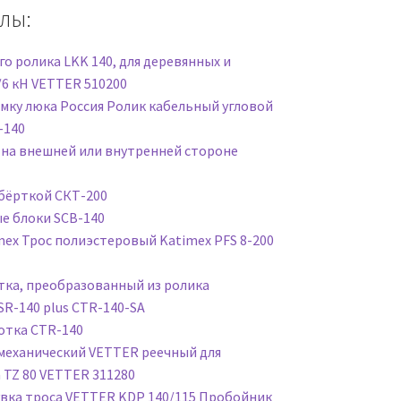
лы:
о ролика LKK 140, для деревянных и
/6 кН VETTER 510200
омку люка Россия Ролик кабельный угловой
-140
 на внешней или внутренней стороне
обёрткой СКТ-200
ей
е блоки SCB-140
mex Трос полиэстеровый Katimex PFS 8-200
тка, преобразованный из ролика
SR-140 plus CTR-140-SA
отка CTR-140
механический VETTER реечный для
 TZ 80 VETTER 311280
вка троса VETTER KDP 140/115 Пробойник