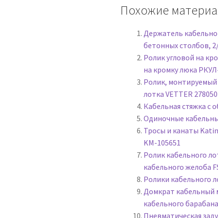
Похожие материа
птического кабеля ВОК
Оборудование для прокладки кабеля
Держатель кабельног
ле и в траншее
Оборудование для прокладки кабеля ВОЛС
бетонных столбов, 2
Ролик угловой на кр
-ВЛ
на кромку люка РКУЛ
Ролик, монтируемый
и кабеля от компании 123ТУЛС
Оплата
лотка VETTER 278050
Кабельная стяжка с 
нности кабельных роликов
Особенности кабельных толкател
Одиночные кабельны
Тросы и канаты Kati
ывы покупателей
KM-105651
Ролик кабельного ло
кабельного желоба F
х роликов и кабельных чулков
Ролики кабельного л
Домкрат кабельный 
ом: аспекты, риски и рекомендации
Оформление заказа
кабельного барабана
Пневматическая заду