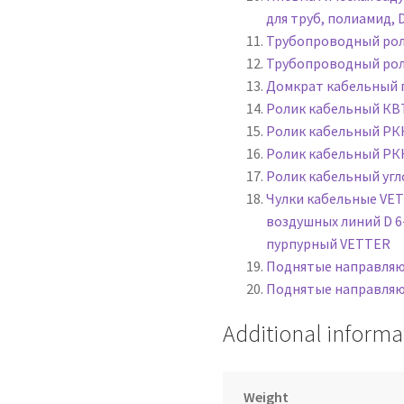
дизельных кабельных лебедок для прокладки кабеля
для труб, полиамид, 
Трубопроводный рол
адки кабеля
Трубопроводный рол
Домкрат кабельный 
ия для прокладки кабеля
Ролик кабельный КВ
Ролик кабельный РК
ителя: преимущества и стандарты качества
Ролик кабельный РК
Ролик кабельный угл
адки кабеля
Чулки кабельные VET
воздушных линий D 6-
рокладки кабеля
пурпурный VETTER
Поднятые направляю
адки кабеля
Поставка оборудования для задувки кабеля
Поднятые направляю
Additional informa
беля по индивидуальным заказам
са-лидера для прокладки кабеля
Weight