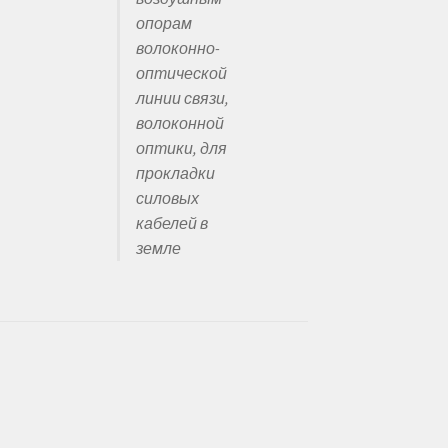
опорам
волоконно-
оптической
линии связи,
волоконной
оптики, для
прокладки
силовых
кабелей в
земле