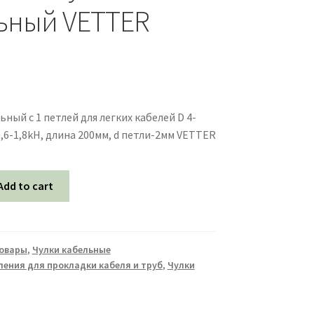
ьный VETTER
ьный с 1 петлей для легких кабелей D 4-
ти
0,6-1,8kH, длина 200мм, d петли-2мм VETTER
унта
Add to cart
товары
,
Чулки кабельные
ения для прокладки кабеля и труб
,
Чулки
ек