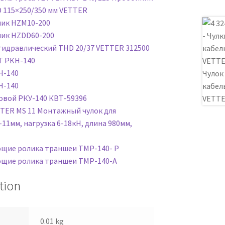
D 115×250/350 мм VETTER
ик HZM10-200
ик HZDD60-200
гидравлический THD 20/37 VETTER 312500
Т РКН-140
Н-140
Н-140
овой РКУ-140 КВТ-59396
TER MS 11 Монтажный чулок для
11мм, нагрузка 6-18кН, длина 980мм,
щие ролика траншеи ТМР-140- Р
щие ролика траншеи ТМР-140-А
tion
0.01 kg