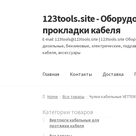
123tools.site - Обор
Перейти
Перейти
к
к
прокладки кабеля
навигации
содержимому
E-mail: 123tools@123tools.site | 123tools.site 
дизельные, бензиновые, электрические, гидра
кабеля, аксессуары
Главная
Контакты
Доставка
Главная
Автономные кабельные лебедки
А
Home
Все товары
Чулки кабельные VETTER
Вертлюги кабельные для протяжки кабеля
Категории товаров
Вертлюги кабельные для
протяжки кабеля
Гидравлические кабельные траншейные ле
Все товары