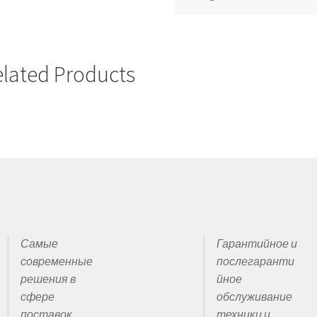
 кабеля
удование по индивидуальному заказу!
Про нас
Производител
elated Products
ой прокладки кабеля
и кабеля
шной прокладки кабеля
кабеля
Сервис, гарантии и поддержка
Статьи
Товары
Самые
Гарантийное и
 прокладки кабеля в траншее
Что такое кабельные домкраты?
современные
послегаранти
решения в
йное
кладки кабеля
Шпилевые кабельные лебедки
сфере
обслуживание
поставок
техники и