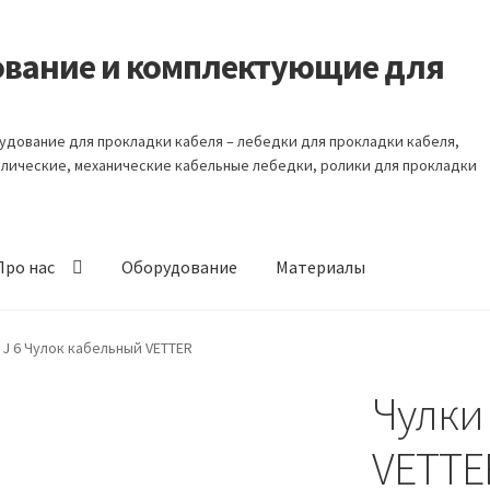
удование и комплектующие для
Оборудование для прокладки кабеля – лебедки для прокладки кабеля,
влические, механические кабельные лебедки, ролики для прокладки
Про нас
Оборудование
Материалы
кции
Бензиновые кабельные лебедки
 J 6 Чулок кабельный VETTER
Чулки
Гарантия
Гидравлические кабельные толкатели
VETTER
бедки 10 тонн