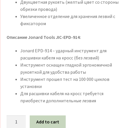
Двухцветная рукоять (желтый цвет со стороны
обрезки провода)
Увеличенное отделение для хранения лезвий с
фиксатором
Описание Jonard Tools JIC-EPD-914:
Jonard EPD-914 – ударный инструмент для
расшивки кабеля на кросс (без лезвий)
Инструмент оснащен гладкой эргономичной
рукояткой для удобства работы
Инструмент прошел тест на 100 000 циклов
установки
Для расшивки кабеля на кросс требуется
приобрести дополнительные лезвия
Инструмент
Add to cart
для