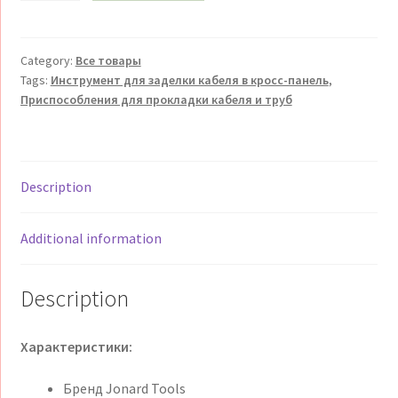
заделки
кабеля
в
Category:
Все товары
Tags:
Инструмент для заделки кабеля в кросс-панель
,
кросс-
Приспособления для прокладки кабеля и труб
панель
Jonard
Tools
Ударный
Description
инструмент
для
расшивки
Additional information
на
кросс
Description
Jonard
EPD-
Характеристики:
9Krone
quantity
Бренд Jonard Tools