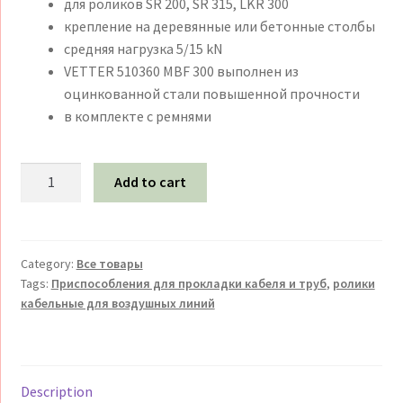
для роликов SR 200, SR 315, LKR 300
крепление на деревянные или бетонные столбы
средняя нагрузка 5/15 kN
VETTER 510360 MBF 300 выполнен из
оцинкованной стали повышенной прочности
в комплекте с ремнями
Ролики
Add to cart
кабельные
для
воздушных
линий
Category:
Все товары
Tags:
Приспособления для прокладки кабеля и труб
,
ролики
VETTER
кабельные для воздушных линий
510360
MBF
300
Крепление
Description
на