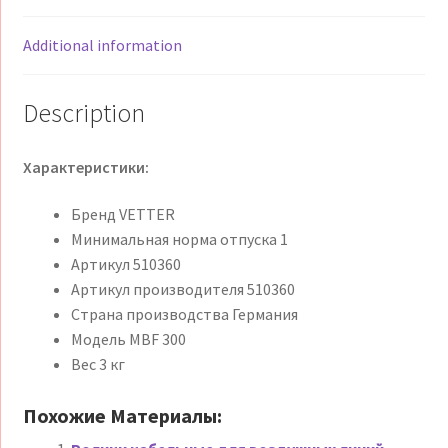
столб
для
Additional information
роликов
SR
Description
200/SR
315,
Характеристики:
LKR
300,
Бренд VETTER
деревянные
Минимальная норма отпуска 1
или
Артикул 510360
бетонные
Артикул производителя 510360
столбы,
Страна производства Германия
5/15
Модель MBF 300
кН
Вес 3 кг
VETTER
quantity
Похожие Материалы: