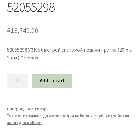
52055298
₽
13,740.00
52055298 УЗК с быстрой системой подачи прутка (20 м х
3 мм ) Greenlee
Устройства
Add to cart
закладки
кабеля
(УЗК)
Greenlee
Category:
Все товары
Tags:
инструмент для прокладки кабеля и труб
,
устройства
Устройство
закладки кабеля
закладки
кабеля
Greenlee